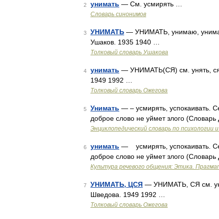
унимать
— См. усмирять …
2
Словарь синонимов
УНИМАТЬ
— УНИМАТЬ, унимаю, унимаеш
3
Ушаков. 1935 1940 …
Толковый словарь Ушакова
унимать
— УНИМАТЬ(СЯ) см. унять, ся.
4
1949 1992 …
Толковый словарь Ожегова
Унимать
— – усмирять, успокаивать. С
5
доброе слово не уймет злого (Словарь
Энциклопедический словарь по психологии и
унимать
— усмирять, успокаивать. Сер
6
доброе слово не уймет злого (Словарь
Культура речевого общения: Этика. Прагма
УНИМАТЬ, ЦСЯ
— УНИМАТЬ, СЯ см. уня
7
Шведова. 1949 1992 …
Толковый словарь Ожегова