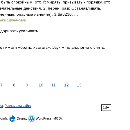
быть спокойным. отт. Усмирять, призывать к порядку. отт.
лательные действия. 2. перен. разг. Останавливать,
зненные, опасные явления). 3.&#8230; …
зыка Ефремовой
адоривать усиливать …
 имати «брать, хватать». Звук м по аналогии с снять,
7
8
9
10
11
12
13
ка
,
Реклама на сайте
18+
omla,
Drupal,
WordPress, MODx.