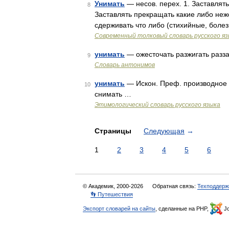
Унимать
— несов. перех. 1. Заставлять 
8
Заставлять прекращать какие либо неже
сдерживать что либо (стихийные, боле
Современный толковый словарь русского я
унимать
— ожесточать разжигать разз
9
Словарь антонимов
унимать
— Искон. Преф. производное от
10
снимать …
Этимологический словарь русского языка
Страницы
Следующая
→
1
2
3
4
5
6
© Академик, 2000-2026
Обратная связь:
Техподдерж
👣 Путешествия
Экспорт словарей на сайты
, сделанные на PHP,
Jo