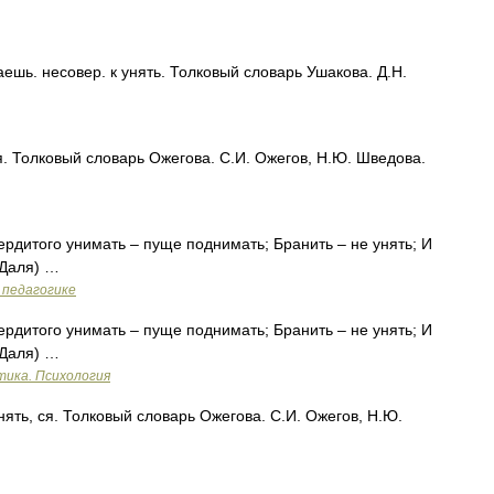
ь. несовер. к унять. Толковый словарь Ушакова. Д.Н.
 Толковый словарь Ожегова. С.И. Ожегов, Н.Ю. Шведова.
ердитого унимать – пуще поднимать; Бранить – не унять; И
 Даля) …
 педагогике
дитого унимать – пуще поднимать; Бранить – не унять; И
 Даля) …
тика. Психология
ть, ся. Толковый словарь Ожегова. С.И. Ожегов, Н.Ю.