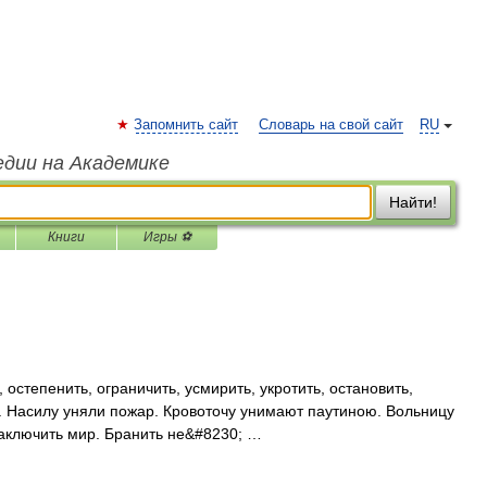
Запомнить сайт
Словарь на свой сайт
RU
едии на Академике
Найти!
Книги
Игры ⚽
остепенить, ограничить, усмирить, укротить, остановить,
ь. Насилу уняли пожар. Кровоточу унимают паутиною. Вольницу
 заключить мир. Бранить не&#8230; …